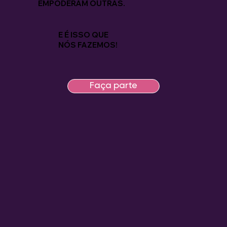
EMPODERAM OUTRAS.
E É ISSO QUE
NÓS FAZEMOS!
Faça parte