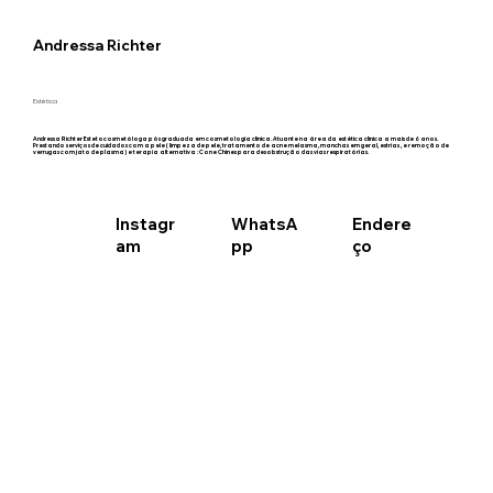
Andressa Richter
Estética
Andressa Richter Estetocosmetóloga pós graduada em cosmetologia clinica. Atuante na área da estética clinica a mais de 6 anos.
Prestando serviços de cuidados com a pele ( limpeza de pele, tratamento de acne melasma, manchas em geral, estrias , e remoção de
verrugas com jato de plasma) e terapia alternativa : Cone Chines para desobstrução das vias respiratórias.
WhatsA
Instagr
Endere
pp
am
ço