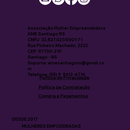
Associação Mulher Empreendedora
AME Santiago RS
CNPJ: 32.827.021/0001-71
Rua Pinheiro Machado, 2232
CEP: 97700-210
Santiago - RS
Suporte: amesantiagors@gmail.co
m
Telefone: (55) 9 9612-4716
Política de Privacidade
Política de Contratação
Compra e Pagamentos
DESDE 2017
MULHERES EMPODERADAS