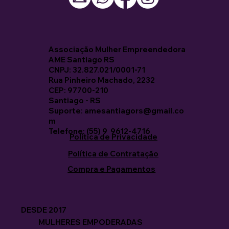
Associação Mulher Empreendedora
AME Santiago RS
CNPJ: 32.827.021/0001-71
Rua Pinheiro Machado, 2232
CEP: 97700-210
Santiago - RS
Suporte: amesantiagors@gmail.co
m
Telefone: (55) 9 9612-4716
Política de Privacidade
Política de Contratação
Compra e Pagamentos
DESDE 2017
MULHERES EMPODERADAS