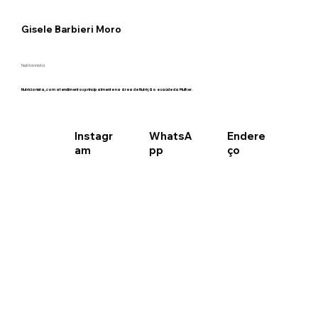
Gisele Barbieri Moro
Nutricionista
Nutricionista, com atendimentos principalmente na área de Nutrição e saúde da Mulher.
WhatsA
Instagr
Endere
pp
am
ço