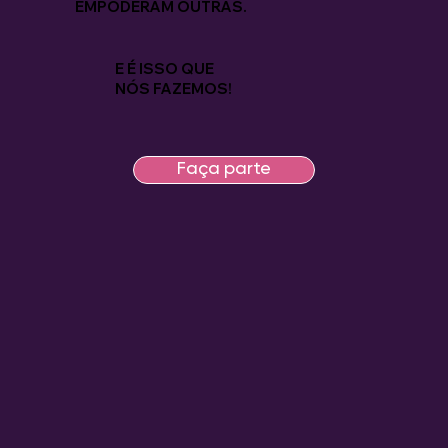
EMPODERAM OUTRAS.
E É ISSO QUE
NÓS FAZEMOS!
Faça parte