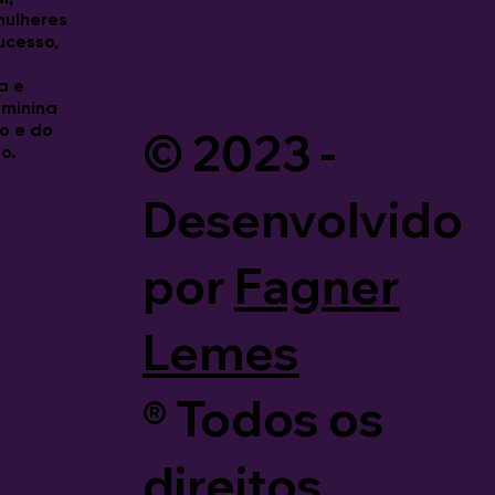
 mulheres
ucesso,
a e
eminina
© 2023 -
o e do
o.
Desenvolvido
por
Fagner
Lemes
®️ Todos os
direitos