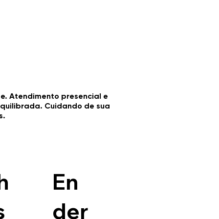
te. Atendimento presencial e
equilibrada. Cuidando de sua
s.
h
En
s
der