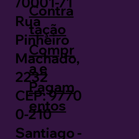
/0001-71
Contra
Rua
tação
Pinheiro
Compr
Machado,
a e
2232
Pagam
CEP: 9770
entos
0-210
Santiago -