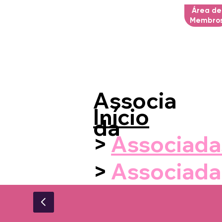
Área de
Membro
Associa
Início
da
>
Associada
>
Associada