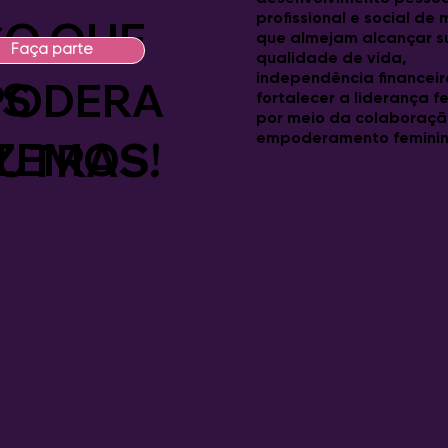
profissional e social de
SO QUE
S
que almejam alcançar s
Faça parte
qualidade de vida,
independência financeir
S
PODERA
fortalecer a liderança f
por meio da colaboraçã
empoderamento feminin
ZEMOS!
UTRAS.