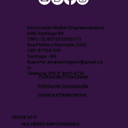
Associação Mulher Empreendedora
AME Santiago RS
CNPJ: 32.827.021/0001-71
Rua Pinheiro Machado, 2232
CEP: 97700-210
Santiago - RS
Suporte: amesantiagors@gmail.co
m
Telefone: (55) 9 9612-4716
Política de Privacidade
Política de Contratação
Compra e Pagamentos
DESDE 2017
MULHERES EMPODERADAS