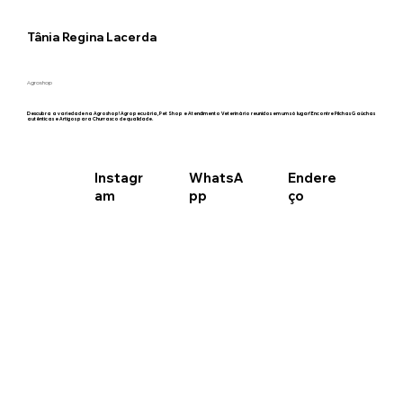
Tânia Regina Lacerda
Agroshop
Descubra a variedade na Agroshop! Agropecuária, Pet Shop e Atendimento Veterinário reunidos em um só lugar! Encontre Pilchas Gaúchas
autênticas e Artigos para Churrasco de qualidade.
WhatsA
Instagr
Endere
pp
am
ço