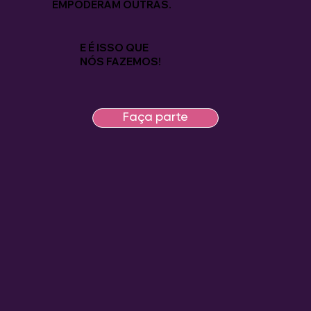
EMPODERAM OUTRAS.
E É ISSO QUE
NÓS FAZEMOS!
Faça parte