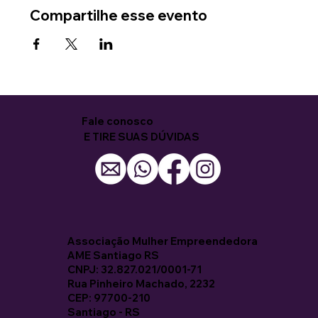
Compartilhe esse evento
Fale conosco
E TIRE SUAS DÚVIDAS
Associação Mulher Empreendedora
AME Santiago RS
CNPJ: 32.827.021/0001-71
Rua Pinheiro Machado, 2232
CEP: 97700-210
Santiago - RS