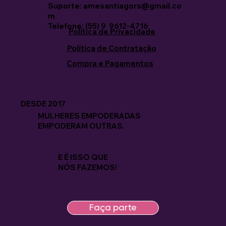
Suporte: amesantiagors@gmail.co
m
Telefone: (55) 9 9612-4716
Política de Privacidade
Política de Contratação
Compra e Pagamentos
DESDE 2017
MULHERES EMPODERADAS
EMPODERAM OUTRAS.
E É ISSO QUE
NÓS FAZEMOS!
Faça parte