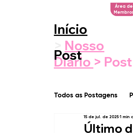
Área de
Membro
Início
>
Nosso
Post
Diário
> Post
Todos as Postagens
P
15 de jul. de 2025
1 min 
Último d