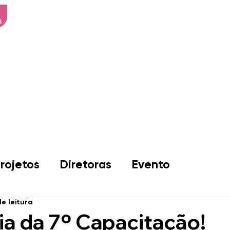
s
Início
Sobre Nós
Associad
rojetos
Diretoras
Evento
de leitura
ia da 7º Capacitação!