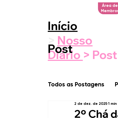
Área de
Membro
Início
>
Nosso
Post
Diário
> Post
Todos as Postagens
P
2 de dez. de 2025
1 min
2º Chá 