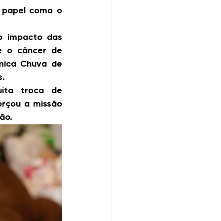
 papel como o 
 impacto das 
e o câncer de 
ica Chuva de 
s.
ita troca de 
rçou a missão 
ão.