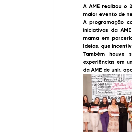
A AME realizou o 
maior evento de ne
A programação co
iniciativas da A
mama
 em parceri
Ideias
, que incent
Também houve sor
experiências em u
da AME de unir, ap