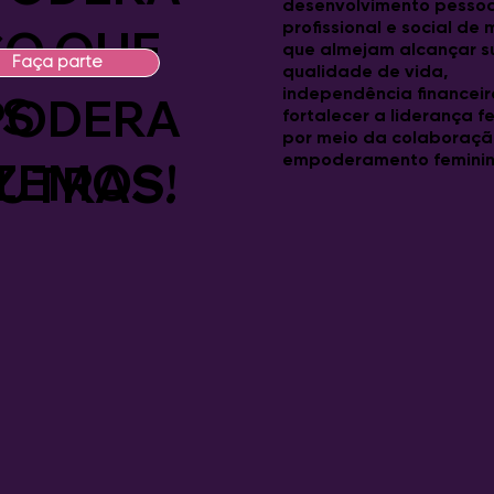
desenvolvimento pessoa
profissional e social de
SO QUE
S
que almejam alcançar s
Faça parte
qualidade de vida,
independência financeir
S
PODERA
fortalecer a liderança f
por meio da colaboraçã
empoderamento feminin
ZEMOS!
UTRAS.