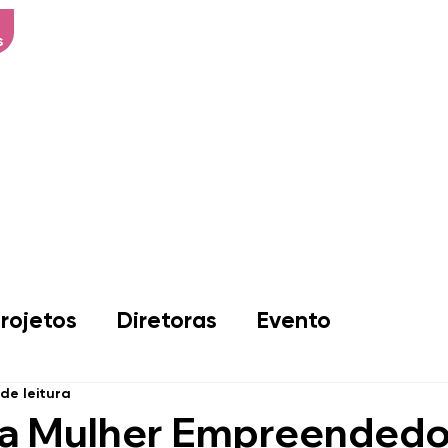
s
Início
Sobre Nós
Associad
rojetos
Diretoras
Evento
 de leitura
da Mulher Empreendedo