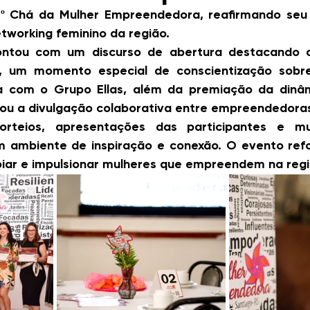
2º Chá da Mulher Empreendedora
, reafirmando seu
tworking feminino da região.
ntou com um discurso de abertura destacando o
ME, um momento especial de 
conscientização sobr
a com o Grupo Ellas, além da 
premiação da dinâm
ivou a divulgação colaborativa entre empreendedora
teios, apresentações das participantes e mu
m ambiente de inspiração e conexão. O evento refo
oiar e impulsionar mulheres que empreendem na regi