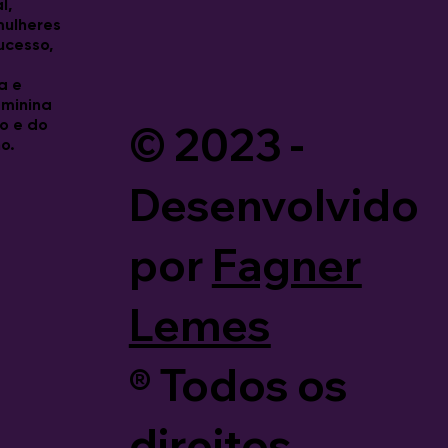
l,
 mulheres
ucesso,
a e
eminina
© 2023 -
o e do
o.
Desenvolvido
por
Fagner
Lemes
®️ Todos os
direitos