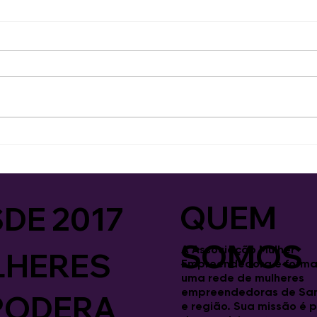
8ª Capacitação para
Suce
Mulheres começa com
Chuv
entusiasmo e novas
oportunidades
QUEM
DE 2017
SOMOS
A Associação Mulher
LHERES
Empreendedora é forma
uma rede de mulheres
empreendedoras de Sa
PODERA
e região. Sua missão é 