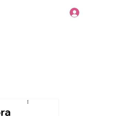
as
Diário
Evento
Entrar
ra