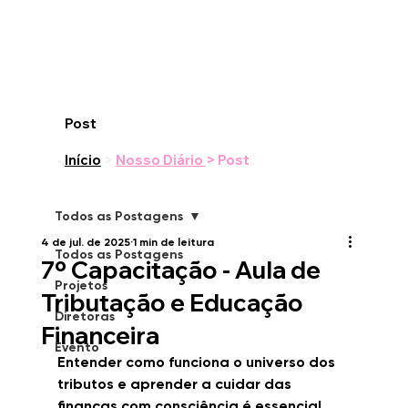
Post
Início
>
Nosso Diário
> Post
Todos as Postagens
4 de jul. de 2025
1 min de leitura
Todos as Postagens
7º Capacitação - Aula de
Projetos
Tributação e Educação
Diretoras
Financeira
Evento
Entender como funciona o universo dos 
tributos e aprender a cuidar das 
finanças com consciência é essencial 