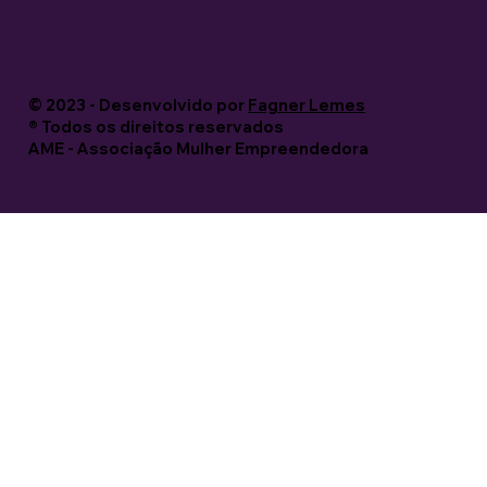
© 2023 - Desenvolvido por
Fagner Lemes
®️ Todos os direitos reservados
AME - Associação Mulher Empreendedora