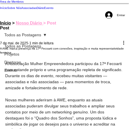
Área de Membros
Início
Sobre Nós
Associadas
Diário
Evento
Entrar
Início
>
Nosso Diário
> Post
Post
Todos as Postagens
7 de mai. de 2025
1 min de leitura
Todos as Postagens
A AME marca presença na 17ª Fecoarti com conexões, inspiração e muita representatividade
feminina
Projetos
Diretoras
A Associação Mulher Empreendedora participou da 17ª Fecoarti 
com estande próprio e uma programação repleta de significado. 
Evento
Durante os dias de evento, recebeu muitas visitantes — 
associadas e não associadas — para momentos de troca, 
amizade e fortalecimento de rede.
Novas mulheres aderiram à AME, enquanto as atuais 
associadas puderam divulgar seus trabalhos e ampliar seus 
contatos por meio de um networking genuíno. Um dos 
destaques foi o “Quadro dos Sonhos”, uma proposta lúdica e 
simbólica de jogar os desejos para o universo e acreditar na 