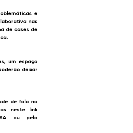
oblemáticas e 
aborativa nas 
a de cases de 
ica.
s, um espaço 
oderão deixar 
de de fala no 
s neste link 
ESA ou pelo 