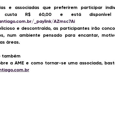
as e associadas que preferirem participar indiv
ntiago.com.br/_paylink/AZmsc7Ai
icioso e descontraído, as participantes irão concor
os, num ambiente pensado para encantar, motiva
as áreas.
ê também
bre a AME e como tornar-se uma associada, basta v
tiago.com.br