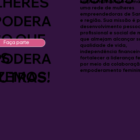
LHERES
Empreendedora é forma
uma rede de mulheres
empreendedoras de Sa
PODERA
e região. Sua missão é 
desenvolvimento pessoa
profissional e social de
SO QUE
S
que almejam alcançar s
Faça parte
qualidade de vida,
independência financeir
S
PODERA
fortalecer a liderança f
por meio da colaboraçã
empoderamento feminin
ZEMOS!
UTRAS.