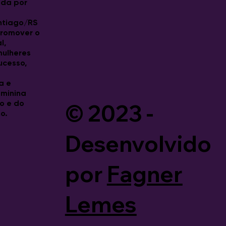
da por
ntiago/RS
promover o
l,
 mulheres
ucesso,
a e
eminina
© 2023 -
o e do
o.
Desenvolvido
por
Fagner
Lemes