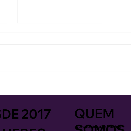
2º Chá da Mulher
Empreendedora🌸
QUEM
DE 2017
SOMOS
A Associação Mulher