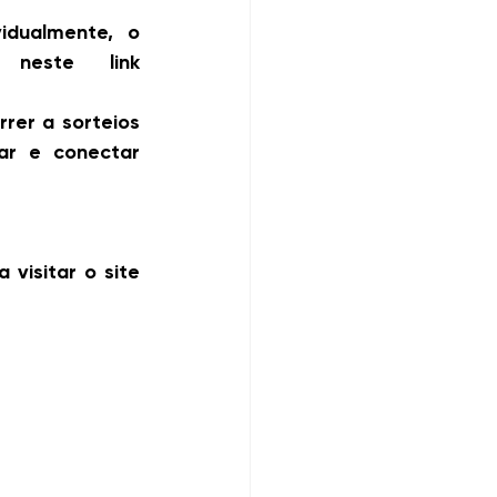
idualmente, o 
convite avulso custa R$ 60,00 e está disponível neste link 
rer a sorteios 
r e conectar 
isitar o site 