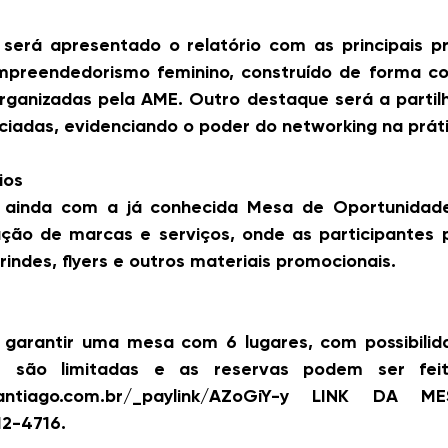
será apresentado o relatório com as principais pr
mpreendedorismo feminino, construído de forma col
rganizadas pela AME. Outro destaque será a partilh
ciadas, evidenciando o poder do networking na prát
ios
 ainda com a já conhecida Mesa de Oportunidade
ção de marcas e serviços, onde as participantes p
brindes, flyers e outros materiais promocionais.
garantir uma mesa com 6 lugares, com possibilida
 são limitadas e as reservas podem ser feita
santiago.com.br/_paylink/AZoGiY-y LINK DA M
12-4716.