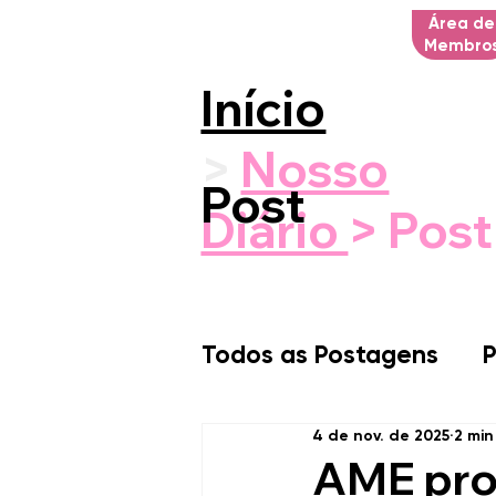
Área de
Membro
Início
>
Nosso
Post
Diário
> Post
Todos as Postagens
P
4 de nov. de 2025
2 min
AME pro