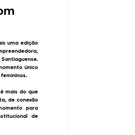
com
is uma edição 
preendedora, 
Santiaguense. 
momento único 
 femininos.
é mais do que 
a, de conexão 
momento para 
titucional de 