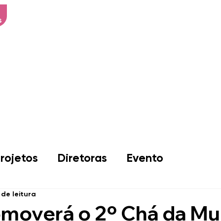
s
Início
Sobre Nós
Associad
rojetos
Diretoras
Evento
 de leitura
moverá o 2º Chá da Mu