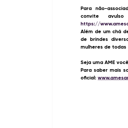
Para não-associad
https://www.amesa
Além de um chá del
de brindes divers
mulheres de todas 
Seja uma AME voc
Para saber mais so
oficial: 
www.amesan