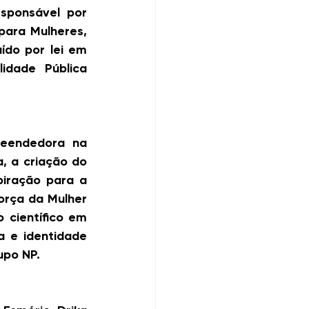
ponsável por 
ara Mulheres, 
ído por lei em 
dade Pública 
eendedora na 
 a criação do 
iração para a 
rça da Mulher 
científico em 
 e identidade 
upo NP.