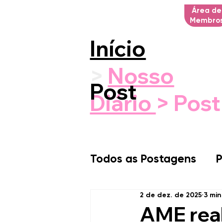
Área de
Membro
Início
>
Nosso
Post
Diário
> Post
Todos as Postagens
P
2 de dez. de 2025
3 min
AME real