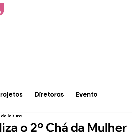
s
Início
Sobre Nós
Associad
rojetos
Diretoras
Evento
 de leitura
iza o 2º Chá da Mulher