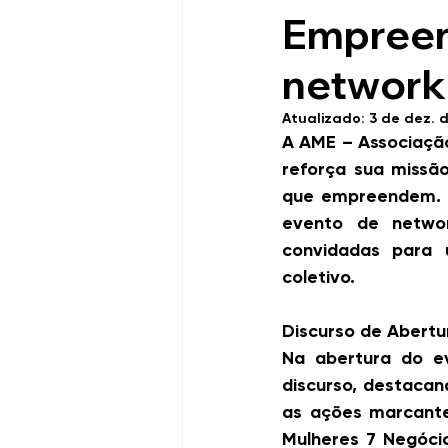
Empreen
networki
Atualizado:
3 de dez. 
A AME – Associaçã
reforça sua missã
que empreendem. O
evento de networ
convidadas para 
coletivo.
Discurso de Abertu
Na abertura do ev
discurso, destacan
as ações marcantes
Mulheres 7 Negócio