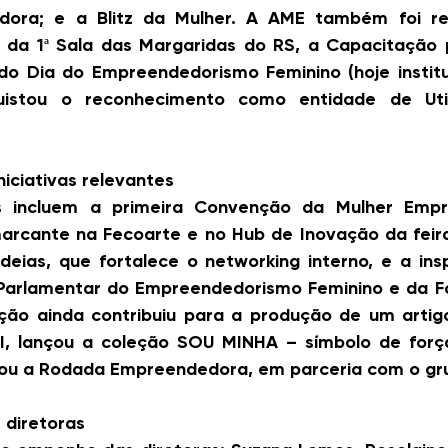
ora; e a Blitz da Mulher. A AME também foi res
o da 1ª Sala das Margaridas do RS, a Capacitação p
 do Dia do Empreendedorismo Feminino (hoje institu
uistou o reconhecimento como entidade de Utili
niciativas relevantes
es incluem a primeira Convenção da Mulher Empr
arcante na Fecoarte e no Hub de Inovação da feira,
eias, que fortalece o networking interno, e a insp
 Parlamentar do Empreendedorismo Feminino e da Fo
ão ainda contribuiu para a produção de um artigo 
I, lançou a coleção SOU MINHA – símbolo de força
izou a Rodada Empreendedora, em parceria com o gr
 diretoras