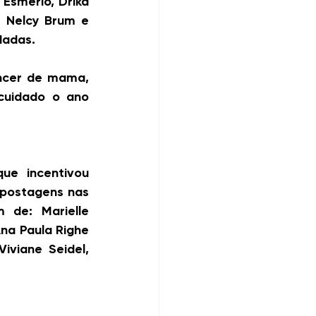
smério, Drika 
, Nelcy Brum e 
dadas.
ncer de mama, 
cuidado o ano 
e incentivou 
postagens nas 
de: Marielle 
a Paula Righe 
iviane Seidel, 