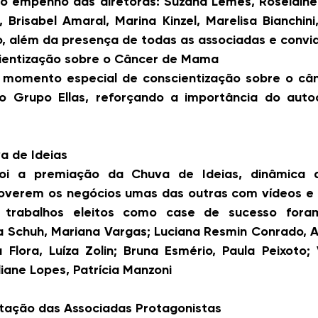
 empenho das diretoras: Suzana Lemes, Roselaine E
, Brisabel Amaral, Marina Kinzel, Marelisa Bianchini
 além da presença de todas as associadas e convi
entização sobre o Câncer de Mama
momento especial de conscientização sobre o câ
 Grupo Ellas, reforçando a importância do auto
a de Ideias
oi a premiação da Chuva de Ideias, dinâmica qu
overem os negócios umas das outras com vídeos e 
 trabalhos eleitos como case de sucesso foram 
 Schuh, Mariana Vargas; Luciana Resmin Conrado, An
Flora, Luíza Zolin; Bruna Esmério, Paula Peixoto; V
liane Lopes, Patrícia Manzoni
tação das Associadas Protagonistas