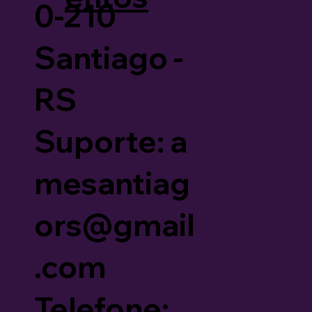
0-210
Santiago -
RS
Suporte: a
mesantiag
ors@gmail
.com
Telefone: