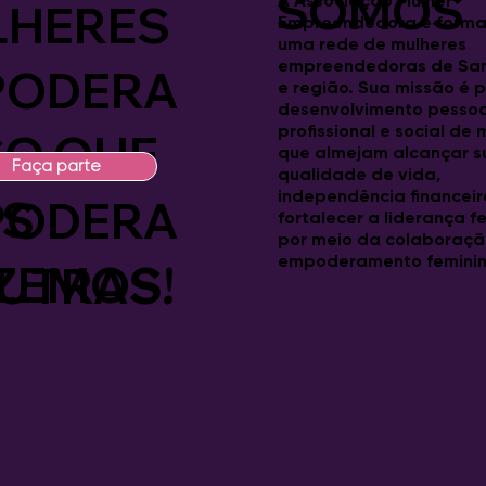
SOMOS
A Associação Mulher
LHERES
Empreendedora é forma
uma rede de mulheres
8ª Capacitação para
Suce
empreendedoras de Sa
PODERA
Mulheres começa com
Chuv
e região. Sua missão é 
entusiasmo e novas
desenvolvimento pessoa
oportunidades
profissional e social de
SO QUE
S
que almejam alcançar s
Faça parte
qualidade de vida,
independência financeir
S
PODERA
fortalecer a liderança f
por meio da colaboraçã
empoderamento feminin
ZEMOS!
UTRAS.