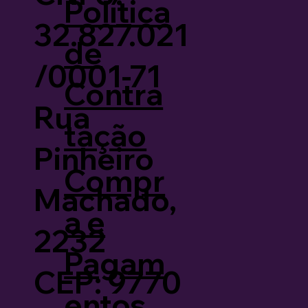
Política
32.827.021
de
/0001-71
Contra
Rua
tação
Pinheiro
Compr
Machado,
a e
2232
Pagam
CEP: 9770
entos