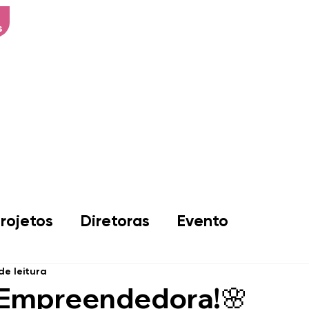
s
Início
Sobre Nós
Associad
rojetos
Diretoras
Evento
 de leitura
Empreendedora!🌸