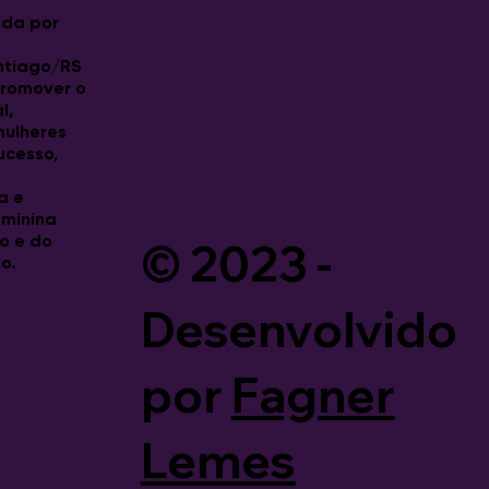
da por
sso no primeiro
ntiago/RS
a de Ideias na Prática!
promover o
l,
 mulheres
ucesso,
a e
eminina
© 2023 -
o e do
o.
Desenvolvido
por
Fagner
Lemes