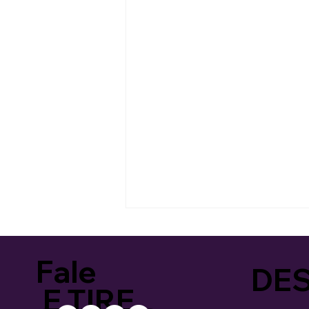
Fale
DES
E TIRE