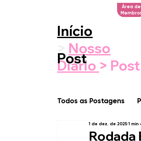
Área de
Membro
Início
>
Nosso
Post
Diário
> Post
Todos as Postagens
P
1 de dez. de 2025
1 min
Rodada 