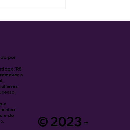
sso no primeiro
a de Ideias na Prática!
da por
ntiago/RS
promover o
l,
 mulheres
ucesso,
a e
eminina
© 2023 -
o e do
o.