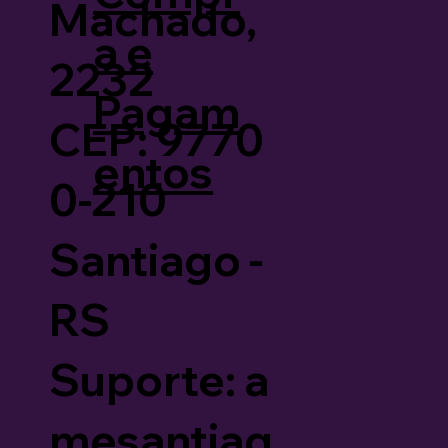
Machado,
a e
2232
Pagam
CEP: 9770
entos
0-210
Santiago -
RS
Suporte: a
mesantiag