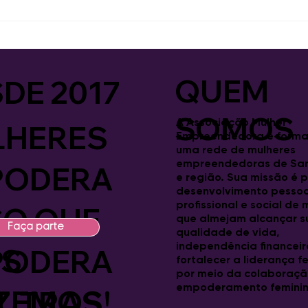
8ª Capacitação para
Suce
Mulheres começa com
Chuv
entusiasmo e novas
oportunidades
QUEM
DE 2017
SOMOS
A Associação Mulher
LHERES
Empreendedora é forma
uma rede de mulheres
empreendedoras de Sa
PODERA
e região. Sua missão é 
desenvolvimento pessoa
profissional e social de
SO QUE
S
que almejam alcançar s
Faça parte
qualidade de vida,
independência financeir
S
PODERA
fortalecer a liderança f
por meio da colaboraçã
empoderamento feminin
ZEMOS!
UTRAS.