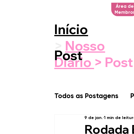
Área de
Membro
Início
>
Nosso
Post
Diário
> Post
Todos as Postagens
P
9 de jan.
1 min de leitu
Rodada 