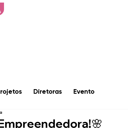
s
Início
Sobre Nós
Associad
rojetos
Diretoras
Evento
ra
Empreendedora!🌸