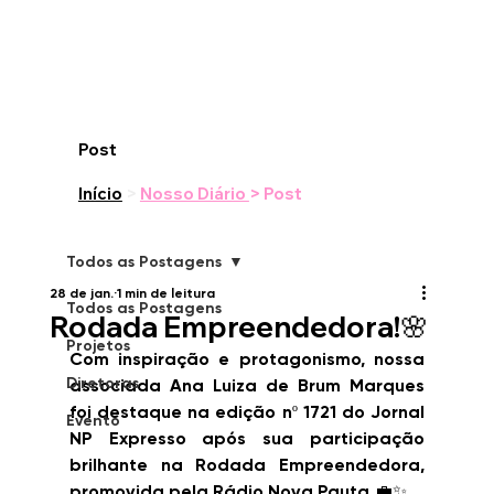
Post
Início
>
Nosso Diário
> Post
Todos as Postagens
28 de jan.
1 min de leitura
Todos as Postagens
Rodada Empreendedora!🌸
Projetos
Com inspiração e protagonismo, nossa 
Diretoras
associada Ana Luiza de Brum Marques 
foi destaque na edição nº 1721 do Jornal 
Evento
NP Expresso após sua participação 
brilhante na Rodada Empreendedora, 
promovida pela Rádio Nova Pauta.💼✨