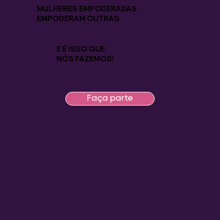
MULHERES EMPODERADAS
EMPODERAM OUTRAS.
E É ISSO QUE
NÓS FAZEMOS!
Faça parte