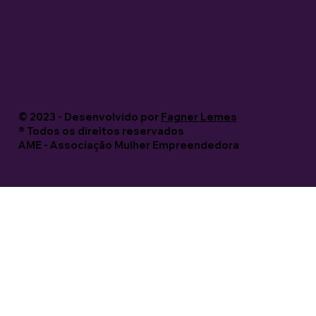
© 2023 - Desenvolvido por
Fagner Lemes
®️ Todos os direitos reservados
AME - Associação Mulher Empreendedora