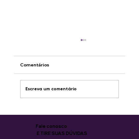
Comentários
Escreva um comentário
8ª Capacitação para Mulheres
começa com entusiasmo e novas
oportunidades
Fale conosco
E TIRE SUAS DÚVIDAS