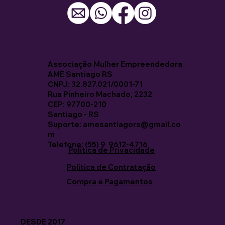
Associação Mulher Empreendedora
AME Santiago RS
CNPJ: 32.827.021/0001-71
Rua Pinheiro Machado, 2232
CEP: 97700-210
Santiago - RS
Suporte: amesantiagors@gmail.co
m
Telefone: (55) 9 9612-4716
Política de Privacidade
Política de Contratação
Compra e Pagamentos
DESDE 2017