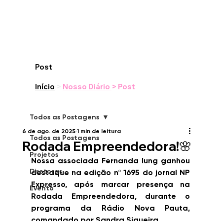
Post
Início
>
Nosso Diário
> Post
Todos as Postagens
6 de ago. de 2025
1 min de leitura
Todos as Postagens
Rodada Empreendedora!🌸
Projetos
Nossa associada Fernanda Iung ganhou 
Diretoras
destaque na edição nº 1695 do jornal NP 
Expresso, após marcar presença na 
Evento
Rodada Empreendedora, durante o 
programa da Rádio Nova Pauta, 
comandado por Sandra Siqueira.