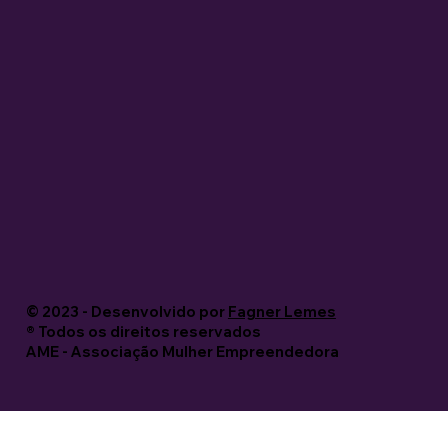
© 2023 - Desenvolvido por
Fagner Lemes
®️ Todos os direitos reservados
AME - Associação Mulher Empreendedora