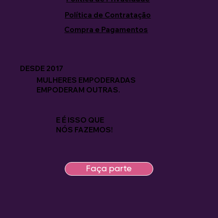
Política de Contratação
Compra e Pagamentos
DESDE 2017
MULHERES EMPODERADAS
EMPODERAM OUTRAS.
E É ISSO QUE
NÓS FAZEMOS!
Faça parte