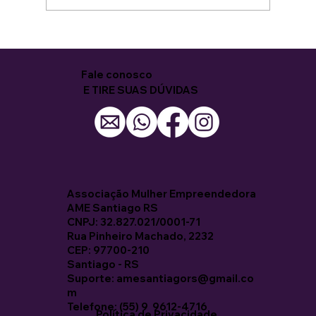
8ª Capacitação para Mulheres
começa com entusiasmo e novas
oportunidades
Fale conosco
E TIRE SUAS DÚVIDAS
Associação Mulher Empreendedora
AME Santiago RS
CNPJ: 32.827.021/0001-71
Rua Pinheiro Machado, 2232
CEP: 97700-210
Santiago - RS
Suporte: amesantiagors@gmail.co
m
Telefone: (55) 9 9612-4716
Política de Privacidade