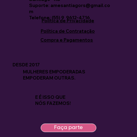
Suporte: amesantiagors@gmail.co
m
Telefone: (55) 9 9612-4716
Política de Privacidade
Política de Contratação
Compra e Pagamentos
DESDE 2017
MULHERES EMPODERADAS
EMPODERAM OUTRAS.
E É ISSO QUE
NÓS FAZEMOS!
Faça parte