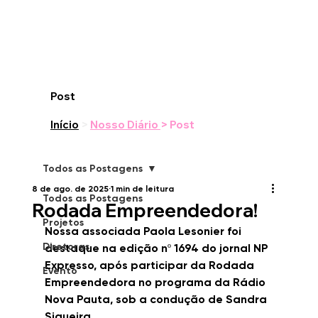
Post
Início
>
Nosso Diário
> Post
Todos as Postagens
8 de ago. de 2025
1 min de leitura
Todos as Postagens
Rodada Empreendedora!
Projetos
Nossa associada Paola Lesonier foi 
Diretoras
destaque na edição nº 1694 do jornal NP 
Expresso, após participar da Rodada 
Evento
Empreendedora no programa da Rádio 
Nova Pauta, sob a condução de Sandra 
Siqueira.