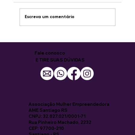
Escreva um comentário
8ª Capacitação para Mulheres
começa com entusiasmo e novas
oportunidades
Fale conosco
E TIRE SUAS DÚVIDAS
Associação Mulher Empreendedora
AME Santiago RS
CNPJ: 32.827.021/0001-71
Rua Pinheiro Machado, 2232
CEP: 97700-210
Santiago - RS