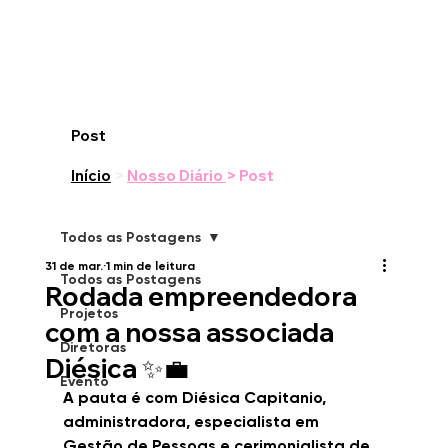
Post
Início
>
Nosso Diário
> Post
Todos as Postagens
31 de mar.
1 min de leitura
Todos as Postagens
Rodada empreendedora
Projetos
com a nossa associada
Diretoras
Diésica ✨💼
Evento
A pauta é com Diésica Capitanio, 
administradora, especialista em 
Gestão de Pessoas e cerimonialista de 