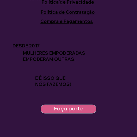
Política de Privacidade
Política de Contratação
Compra e Pagamentos
DESDE 2017
MULHERES EMPODERADAS
EMPODERAM OUTRAS.
E É ISSO QUE
NÓS FAZEMOS!
Faça parte