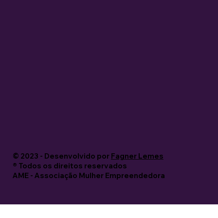
© 2023 - Desenvolvido por
Fagner Lemes
®️ Todos os direitos reservados
AME - Associação Mulher Empreendedora