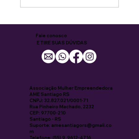
8ª Capacitação para Mulheres
começa com entusiasmo e novas
oportunidades
Fale conosco
E TIRE SUAS DÚVIDAS
Associação Mulher Empreendedora
AME Santiago RS
CNPJ: 32.827.021/0001-71
Rua Pinheiro Machado, 2232
CEP: 97700-210
Santiago - RS
Suporte: amesantiagors@gmail.co
m
Telefone: (55) 9 9612-4716