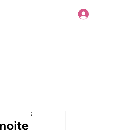
as
Diário
Evento
Entrar
noite