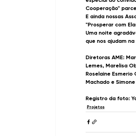
especial do convid
Cooperação" parcer
E ainda nossas Ass
"Prosperar com Ela
Uma noite agradáve
que nos ajudam na 
Diretoras AME: Mari
Lemes, Marelisa Obr
Roselaine Esmerio C
Machado e Simone
Registro da foto: 
Projetos