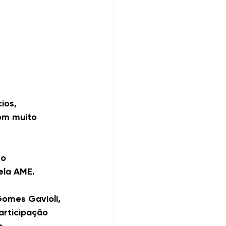
ios, 
om muito 
o 
ela AME.
Gomes Gavioli, 
rticipação 