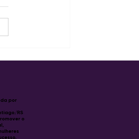
da por
ntiago/RS
promover o
l,
 mulheres
ucesso,