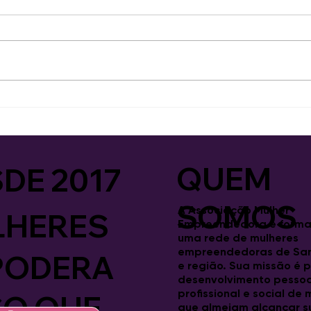
QUEM
DE 2017
SOMOS
A Associação Mulher
LHERES
Empreendedora é forma
uma rede de mulheres
empreendedoras de Sa
PODERA
e região. Sua missão é 
desenvolvimento pessoa
profissional e social de
SO QUE
S
que almejam alcançar s