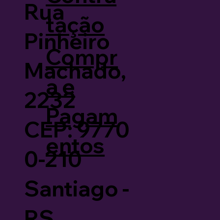
Rua
tação
Pinheiro
Compr
Machado,
a e
2232
Pagam
CEP: 9770
entos
0-210
Santiago -
RS