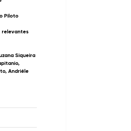
e 
 Piloto 
 relevantes 
uzana Siqueira 
pitanio, 
to, Andriéle 