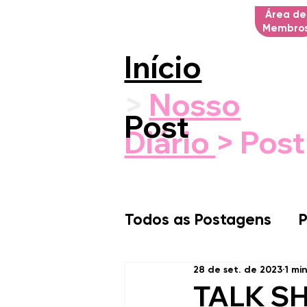
Área de
Membro
Início
>
Nosso
Post
Diário
> Post
Todos as Postagens
P
28 de set. de 2023
1 mi
TALK SH