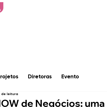
s
Início
Sobre Nós
Associad
rojetos
Diretoras
Evento
n de leitura
OW de Negócios: uma 