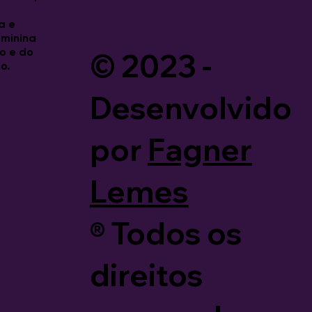
a e
eminina
© 2023 -
o e do
o.
Desenvolvido
por
Fagner
Lemes
®️ Todos os
direitos