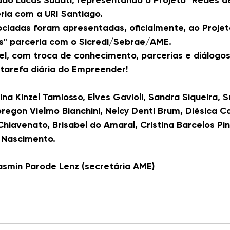
ado Lucas Sudati, representando o Projeto "Redes d
ia com a URI Santiago.
ociadas foram apresentadas, oficialmente, ao Projeto
s" parceria com o Sicredi/Sebrae/AME.
l, com troca de conhecimento, parcerias e diálogos
tarefa diária do Empreender!
na Kinzel Tamiosso, Elves Gavioli, Sandra Siqueira, S
egon Vielmo Bianchini, Nelcy Denti Brum, Diésica Ca
hiavenato, Brisabel do Amaral, Cristina Barcelos Pin
 Nascimento.
Yasmin Parode Lenz (secretária AME)